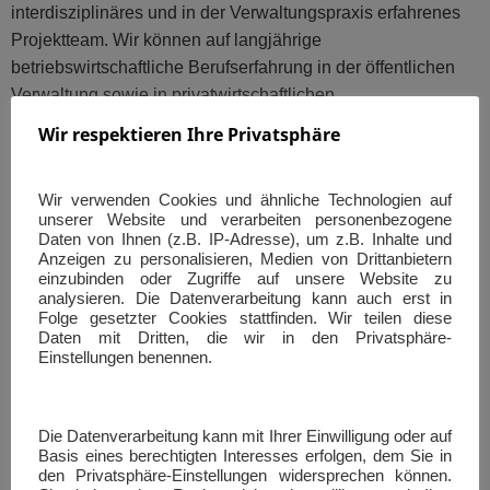
interdisziplinäres und in der Verwaltungspraxis erfahrenes
Projektteam. Wir können auf langjährige
betriebswirtschaftliche Berufserfahrung in der öffentlichen
Verwaltung sowie in privatwirtschaftlichen
Dienstleistungsunternehmen zurückgreifen.
Wir respektieren Ihre Privatsphäre
Hervorgegangen sind wir im Jahr 2010 aus dem Projekt-
Wir verwenden Cookies und ähnliche Technologien auf
und Beratungsteam der Kernverwaltung der Stadt
unserer Website und verarbeiten personenbezogene
Uelzen und betreuen bundesweit Kommunalverwaltungen
Daten von Ihnen (z.B. IP-Adresse), um z.B. Inhalte und
bei der Umstellung auf die Doppik, eine neue
Anzeigen zu personalisieren, Medien von Drittanbietern
einzubinden oder Zugriffe auf unsere Website zu
organisatorische Ausrichtung, sowie bei der
analysieren. Die Datenverarbeitung kann auch erst in
Vermögenserfassung und -bewertung und der Erstellung
Folge gesetzter Cookies stattfinden. Wir teilen diese
Daten mit Dritten, die wir in den Privatsphäre-
von Jahres- und Gesamtabschlüssen.
Heute besteht unser
Einstellungen benennen.
Team aus Vor-Ort-Ansprechpartner*innen aus
Schleswig-Holstein, Niedersachsen, Mecklenburg-
Vorpommern, Sachsen-Anhalt, Thüringen und Bayern.
Die Datenverarbeitung kann mit Ihrer Einwilligung oder auf
Kurzum: Wir sind bundesweit vertreten und regional
Basis eines berechtigten Interesses erfolgen, dem Sie in
verankert – bestimmt auch vor Ihrer Haustür!
den Privatsphäre-Einstellungen widersprechen können.